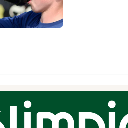
 kinderen. Mooi tenuetje, lekkere lunch, veel geleerd, nieuwe vrienden gem
Danique Schinkel
OFFICIAL PARTNER