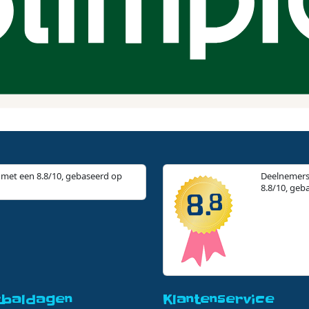
0% suiker • Glutenvrij • Vegan • Verantwoord
met een 8.8/10, gebaseerd op
Deelnemers
8.8/10, geb
tbaldagen
Klantenservice