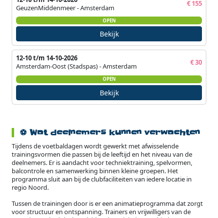
€ 155
GeuzenMiddenmeer - Amsterdam
OPEN
Bekijk
12-10 t/m 14-10-2026
€ 30
Amsterdam-Oost (Stadspas) - Amsterdam
OPEN
Bekijk
⚽ Wat deelnemers kunnen verwachten
Tijdens de voetbaldagen wordt gewerkt met afwisselende
trainingsvormen die passen bij de leeftijd en het niveau van de
deelnemers. Er is aandacht voor techniektraining, spelvormen,
balcontrole en samenwerking binnen kleine groepen. Het
programma sluit aan bij de clubfaciliteiten van iedere locatie in
regio Noord.
Tussen de trainingen door is er een animatieprogramma dat zorgt
voor structuur en ontspanning. Trainers en vrijwilligers van de