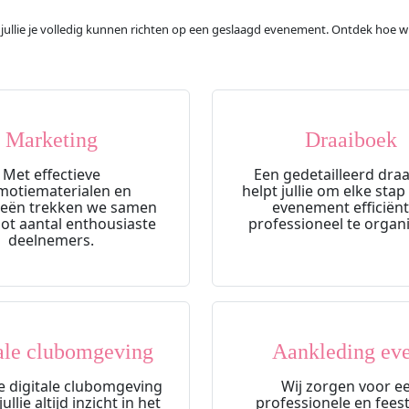
 jullie je volledig kunnen richten op een geslaagd evenement. Ontdek hoe wi
Marketing
Draaiboek
Met effectieve
Een gedetailleerd dra
motiematerialen en
helpt jullie om elke stap
ieën trekken we samen
evenement efficiënt
ot aantal enthousiaste
professioneel te organ
deelnemers.
ale clubomgeving
Aankleding ev
 digitale clubomgeving
Wij zorgen voor e
llie altijd inzicht in het
professionele en feest