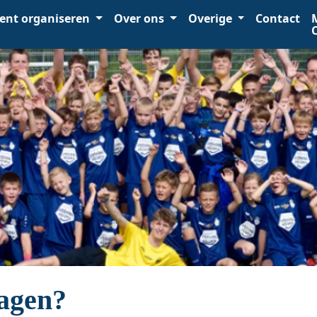
ent organiseren
Over ons
Overige
Contact
dagen?