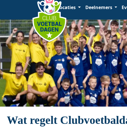
Home
Locaties
Deelnemers
Ev
Wat regelt Clubvoetbal