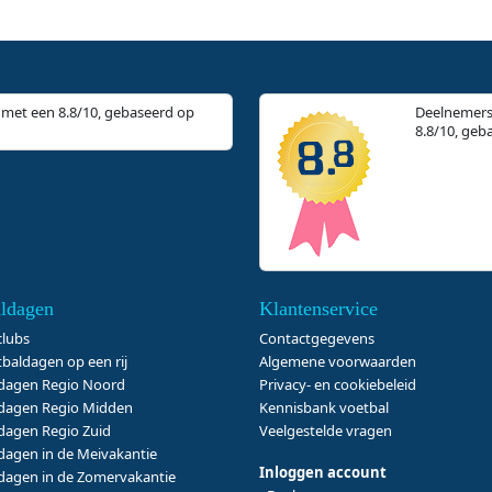
met een 8.8/10, gebaseerd op
Deelnemers
8.8/10, geb
ldagen
Klantenservice
clubs
Contactgegevens
tbaldagen op een rij
Algemene voorwaarden
dagen Regio Noord
Privacy- en cookiebeleid
dagen Regio Midden
Kennisbank voetbal
dagen Regio Zuid
Veelgestelde vragen
dagen in de Meivakantie
Inloggen account
dagen in de Zomervakantie