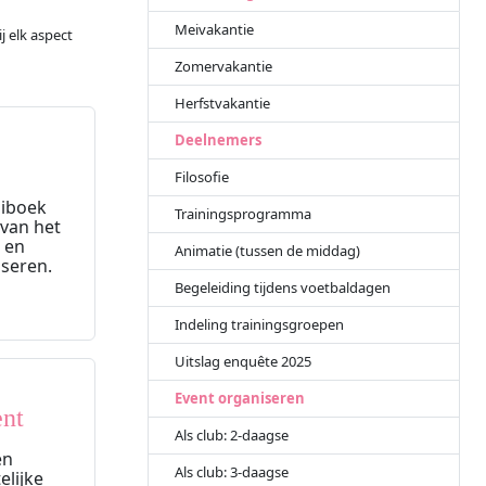
Meivakantie
j elk aspect
Zomervakantie
Herfstvakantie
Deelnemers
Filosofie
aiboek
Trainingsprogramma
 van het
 en
Animatie (tussen de middag)
iseren.
Begeleiding tijdens voetbaldagen
Indeling trainingsgroepen
Uitslag enquête 2025
Event organiseren
ent
Als club: 2-daagse
en
Als club: 3-daagse
elijke