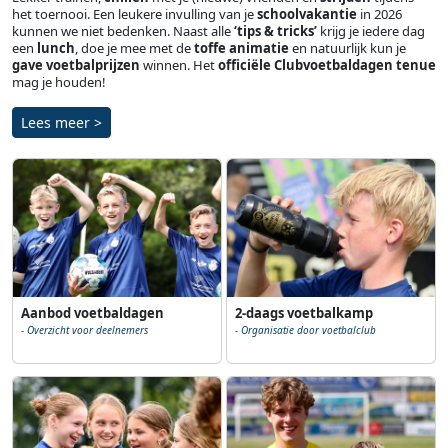
het toernooi. Een leukere invulling van je
schoolvakantie
in 2026
kunnen we niet bedenken. Naast alle
‘tips & tricks’
krijg je iedere dag
een
lunch
, doe je mee met de
toffe animatie
en natuurlijk kun je
gave voetbalprijzen
winnen. Het
officiële Clubvoetbaldagen tenue
mag je houden!
Lees meer >
Aanbod voetbaldagen
2-daags voetbalkamp
- Overzicht voor deelnemers
- Organisatie door voetbalclub