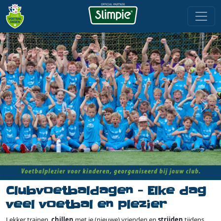
Clubvoetbaldagen - Elke dag
veel voetbal en plezier
Lekker trainen,
chillen
met je (nieuwe) vrienden en
strijden
tijdens